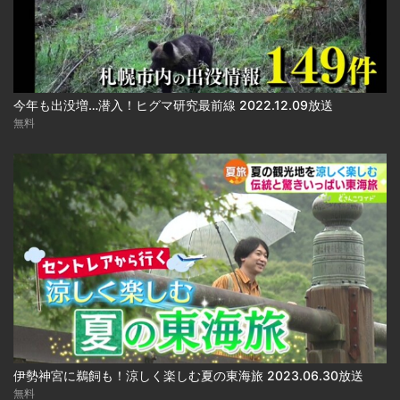
今年も出没増…潜入！ヒグマ研究最前線 2022.12.09放送
無料
伊勢神宮に鵜飼も！涼しく楽しむ夏の東海旅 2023.06.30放送
無料