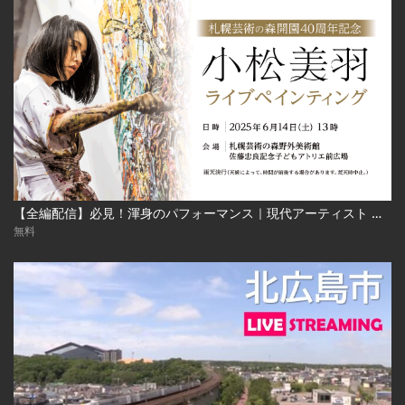
【全編配信】必見！渾身のパフォーマンス｜現代アーティスト 小松美羽 ライブペインティング｜札幌芸術の森開園40周年記念 2025年6月24日（土） Miwa Komatsu | Live Painting‐Sapporo Art Park
無料