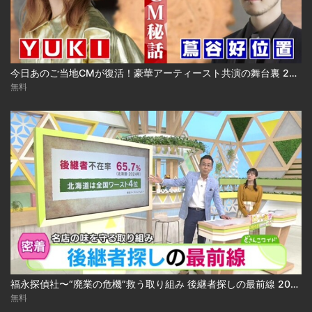
今日あのご当地CMが復活！豪華アーティースト共演の舞台裏 2024.03.18放送
無料
福永探偵社〜“廃業の危機”救う取り組み 後継者探しの最前線 2025-04-15
無料