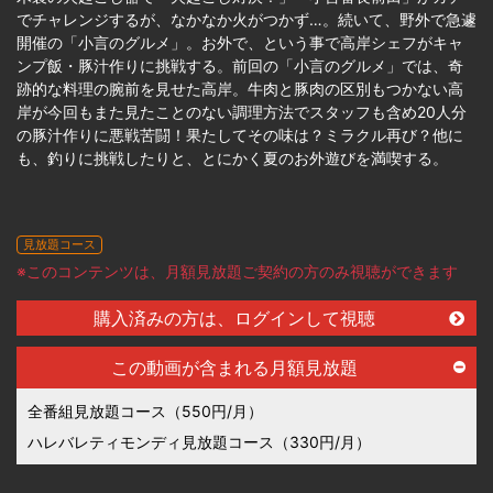
でチャレンジするが、なかなか火がつかず…。続いて、野外で急遽
開催の「小言のグルメ」。お外で、という事で高岸シェフがキャ
ンプ飯・豚汁作りに挑戦する。前回の「小言のグルメ」では、奇
跡的な料理の腕前を見せた高岸。牛肉と豚肉の区別もつかない高
岸が今回もまた見たことのない調理方法でスタッフも含め20人分
の豚汁作りに悪戦苦闘！果たしてその味は？ミラクル再び？他に
も、釣りに挑戦したりと、とにかく夏のお外遊びを満喫する。
見放題コース
※このコンテンツは、月額見放題ご契約の方のみ視聴ができます
購入済みの方は、ログインして視聴
この動画が含まれる月額見放題
全番組見放題コース（550円/月）
ハレバレティモンディ見放題コース（330円/月）