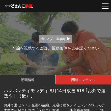
サンプル動画
本編を視聴するには、視聴条件をご確認ください
動画情報
関連コンテンツ
ハレバレティモンディ 8月14日放送 #18 ｢お外で遊
ぼう！（後）｣
お外で遊ぼう！」企画の後編。先週に続きティモンディの二人が
木製の火起こし器で「火起こし対決！」「小言番長前田」がガチ