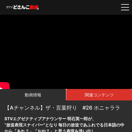
動画情報
関連コンテンツ
【Aチャンネル】ザ・言葉狩り #26 ホニャララ
STVエグゼクティブアナウンサー 明石英一郎が、
‟放送表現スナイパー”となり 毎日の放送であふれでる日本語の中
から「あれ？」「おや？」と思う表現を洗い出し、