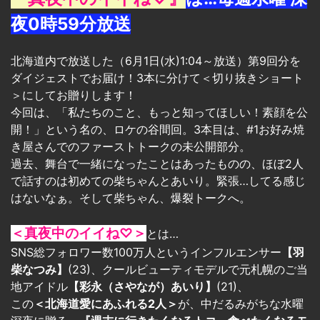
夜0時59分放送
北海道内で放送した（6月1日(水)1:04～放送）第9回分を
ダイジェストでお届け！3本に分けて＜切り抜きショート
＞にしてお贈りします！
今回は、「私たちのこと、もっと知ってほしい！素顔を公
開！」という名の、ロケの谷間回。3本目は、#1お好み焼
き屋さんでのファーストトークの未公開部分。
過去、舞台で一緒になったことはあったものの、ほぼ2人
で話すのは初めての柴ちゃんとあいり。緊張…してる感じ
はないなぁ。そして柴ちゃん、爆裂トークへ。
＜真夜中のイイね♡＞
とは…
SNS総フォロワー数100万人というインフルエンサー
【羽
柴なつみ】
(23)、クールビューティモデルで元札幌のご当
地アイドル
【彩永（さやなが）あいり】
(21)、
この
＜北海道愛にあふれる2人＞
が、中だるみがちな水曜