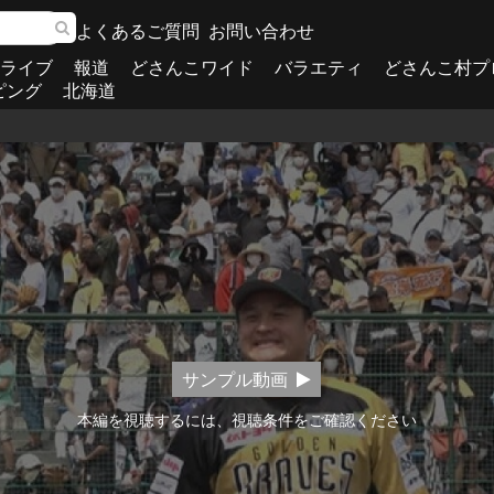
よくあるご質問
お問い合わせ
ライブ
報道
どさんこワイド
バラエティ
どさんこ村プ
ピング
北海道
サンプル動画
本編を視聴するには、視聴条件をご確認ください