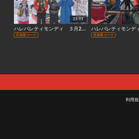
23:33
ハレバレティモンディ ３月27日放送 #145『「大自然完全制覇」石狩川完全制覇・厳冬編ラストラン』
見放題コース
見放題コース
利用規