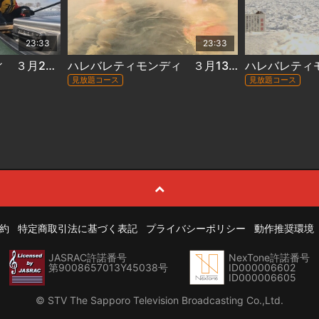
23:33
23:33
ハレバレティモンディ ３月20日放送 #144『「大自然完全制覇」石狩川完全制覇・厳冬編』
ハレバレティモンディ ３月13日放送 #143『「大自然完全制覇」流氷を望む絶景アイスクライミング（後編）』
見放題コース
見放題コース
約
特定商取引法に基づく表記
プライバシーポリシー
動作推奨環境
JASRAC許諾番号
NexTone許諾番号
第9008657013Y45038号
ID000006602
ID000006605
© STV The Sapporo Television Broadcasting Co.,Ltd.