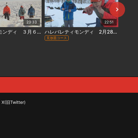
23:33
22:51
ハレバレティモンディ ３月６日放送 #142『「大自然完全制覇」流氷を望む絶景アイスクライミング（前編）』
ハレバレティモンディ 2月28日放送 #141『「大冒険グルメ」極上のキャンプ飯を作れ！網走編』
見放題コース
見放題コ
X(旧Twitter)