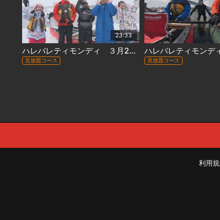
23:33
ハレバレティモンディ ３月27日放送 #145『「大自然完全制覇」石狩川完全制覇・厳冬編ラストラン』
見放題コース
見放題コース
利用規