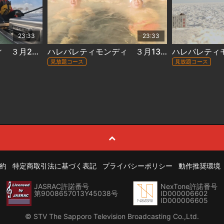
23:33
23:33
ハレバレティモンディ ３月20日放送 #144『「大自然完全制覇」石狩川完全制覇・厳冬編』
ハレバレティモンディ ３月13日放送 #143『「大自然完全制覇」流氷を望む絶景アイスクライミング（後編）』
見放題コース
見放題コース
約
特定商取引法に基づく表記
プライバシーポリシー
動作推奨環境
JASRAC許諾番号
NexTone許諾番号
第9008657013Y45038号
ID000006602
ID000006605
© STV The Sapporo Television Broadcasting Co.,Ltd.