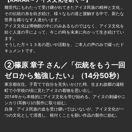
幾世代にもわたって受け継がれてきたアイヌ民族の精神と文化 。
その伝統の糸を紡ぎ続け、様々なもの達と接触する中で、新たな
世界を織りなす人達がいます。
アイヌ文化は博物館の中にのみあるものではなく、アイヌ文化を
紡ぐ人達の手によって、今この時を未来に向かって生き続けてい
ます。
そうした方々１３名の思いや活動を、ご本人の声のみで綴ったド
キュメントです。
②篠原 章子 さん／「伝統をもう一回
ゼロから勉強したい」（14分50秒）
東京都在住。子育てで自分を見失いかけた時、生まれ故郷の遠軽
町で小学校の頃に見たアイヌの着物を思い出し、
2014年から本格的にアイヌ文化を学び始める。アイヌの刺繍やニ
ンカリ(耳飾り)の製作に取り組む。
自身、アイヌ民族の血を受け継いではいないが、アイヌ文化が一
つの文化として浸透し、根付くことを願い作品の製作に励む。