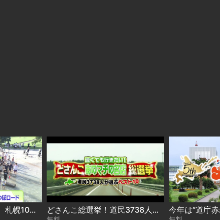
絶品BBQで夏を満喫！ 札幌10区キャラバン in 白石区 2026-08-06
どさんこ総選挙！道民3738人が選ぶ“遠くても行きたい名店”ベスト10 2026-08-06
無料
無料