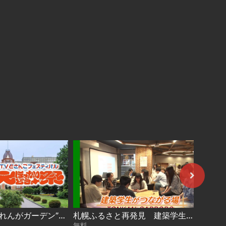
今年は“道庁赤れんがガーデン”で開催！【大ほっかいどう祭 2026】
札幌ふるさと再発見 建築学生がつながる場～TONKAN SAPPORO～2026年8月1日放送
無料
無料