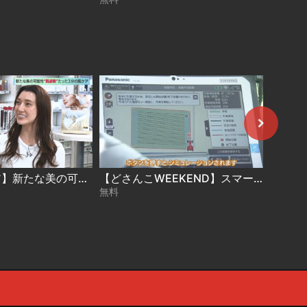
【3分の肌ケア】新たな美の可能性“肌姿勢”【どさんこWEEKEND】
【どさんこWEEKEND】スマート農業
無料
無料