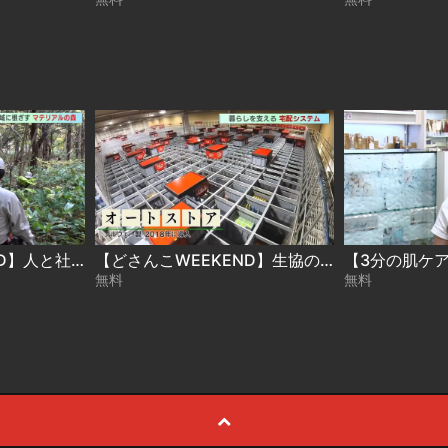
【どさんこWEEKEND】人と社会と地球のために「地域に根ざす！マテリアルの森」
【どさんこWEEKEND】生協の可能性
無料
無料