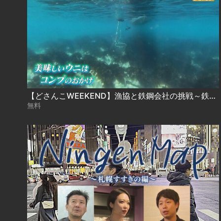
【どさんこWEEKEND】漁協と鉄鋼会社の挑戦～鉄が育む海の恵み～
無料