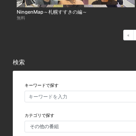
NingenMap～札幌すすきの編～
無料
«
検索
キーワードで探す
カテゴリで探す