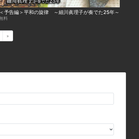
＜予告編＞平和の旋律 ～細川眞理子が奏でた25年～
無料
»