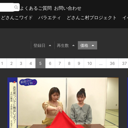
よくあるご質問
お問い合わせ
どさんこワイド
バラエティ
どさんこ村プロジェクト
イ
登録日
再生数
価格
1
2
3
4
5
6
7
8
9
10
...
36
37