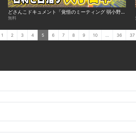
どさんこドキュメント「覚悟のミーティング 弱小野球部にやってきた名将」（2023年6月4日放送）
無料
1
2
3
4
5
6
7
8
9
10
...
36
37