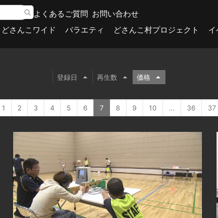
よくあるご質問
お問い合わせ
どさんこワイド
バラエティ
どさんこ村プロジェクト
イ
登録日
再生数
価格
1
2
3
4
5
6
7
8
9
10
...
36
37