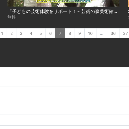
「子どもの芸術体験をサポート！～芸術の森美術館協力員～」
無料
1
2
3
4
5
6
7
8
9
10
...
36
37