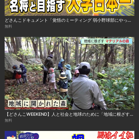
どさんこドキュメント「覚悟のミーティング 弱小野球部にやってきた名将」（2023年6月4日放送）
無料
【どさんこWEEKEND】人と社会と地球のために「地域に根ざす！マテリアルの森」
無料