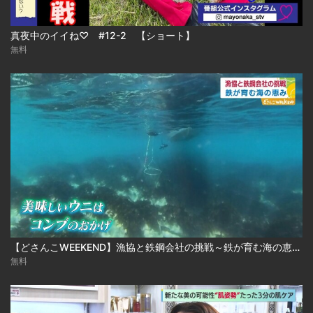
真夜中のイイね♡ #12-2 【ショート】
無料
【どさんこWEEKEND】漁協と鉄鋼会社の挑戦～鉄が育む海の恵み～
無料