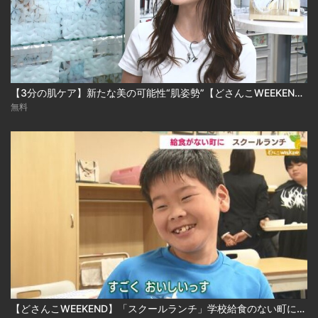
【3分の肌ケア】新たな美の可能性“肌姿勢”【どさんこWEEKEND】
無料
【どさんこWEEKEND】「スクールランチ」学校給食のない町に温かい食事を届けたい、子どもたちの笑顔のために…＜コープさっぽろ＞の取り組み！