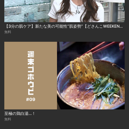
【3分の肌ケア】新たな美の可能性“肌姿勢”【どさんこWEEKEND】
無料
至極の鶏白湯…！
無料