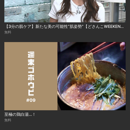
【3分の肌ケア】新たな美の可能性“肌姿勢”【どさんこWEEKEND】
無料
至極の鶏白湯…！
無料