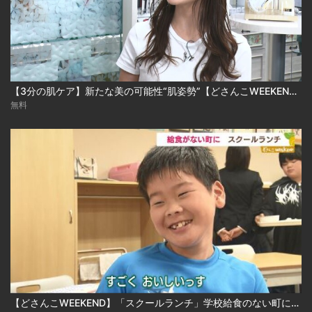
【3分の肌ケア】新たな美の可能性“肌姿勢”【どさんこWEEKEND】
無料
【どさんこWEEKEND】「スクールランチ」学校給食のない町に温かい食事を届けたい、子どもたちの笑顔のために…＜コープさっぽろ＞の取り組み！