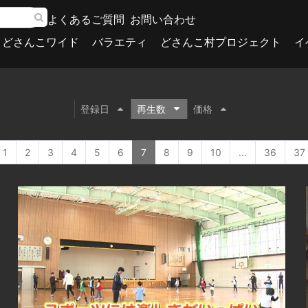
よくあるご質問
お問い合わせ
どさんこワイド
バラエティ
どさんこ村プロジェクト
イ
登録日
再生数
価格
1
2
3
4
5
6
7
8
9
10
...
36
37