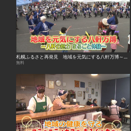
札幌ふるさと再発見 地域を元気にする八軒万博～八軒の魅力 まるごと体験～
無料