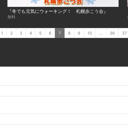
『冬でも元気にウォーキング！ 札幌歩こう会』
無料
1
2
3
4
5
6
7
8
9
10
...
36
37