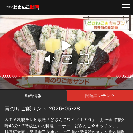
動画情報
関連コンテンツ
青のりご飯サンド 2026-05-28
ＳＴＶ札幌テレビ放送「どさんこワイド１７９」（月〜金 午後3
時48分〜7時放送）の料理コーナー「どさんこ☆キッチン」。
料理研究家・星澤幸子先生と、ご子息の星澤雅也さんが作る簡単