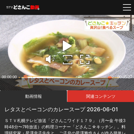
動画情報
関連コンテンツ
レタスとベーコンのカレースープ 2026-06-01
ＳＴＶ札幌テレビ放送「どさんこワイド１７９」（月〜金 午後3
時48分〜7時放送）の料理コーナー「どさんこ☆キッチン」。料
理研究家・星澤幸子先生と、ご子息の星澤雅也さんが作る簡単レ