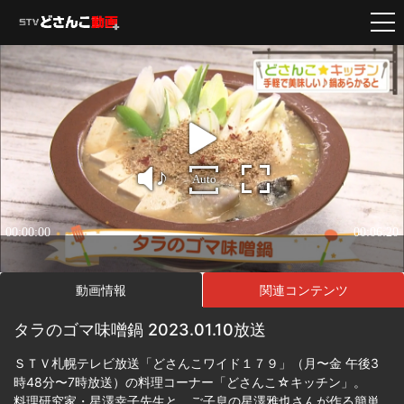
動画情報
関連コンテンツ
タラのゴマ味噌鍋 2023.01.10放送
ＳＴＶ札幌テレビ放送「どさんこワイド１７９」（月〜金 午後3
時48分〜7時放送）の料理コーナー「どさんこ☆キッチン」。
料理研究家・星澤幸子先生と、ご子息の星澤雅也さんが作る簡単