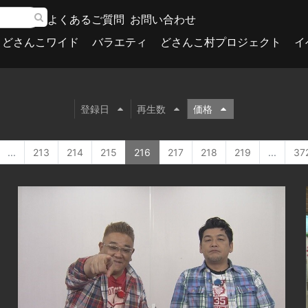
よくあるご質問
お問い合わせ
どさんこワイド
バラエティ
どさんこ村プロジェクト
イ
登録日
再生数
価格
...
213
214
215
216
217
218
219
...
37