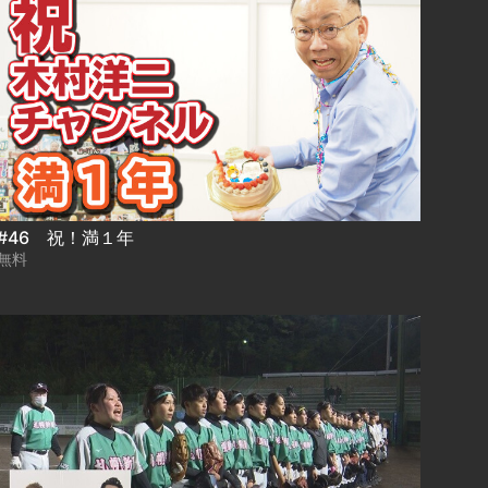
#46 祝！満１年
無料