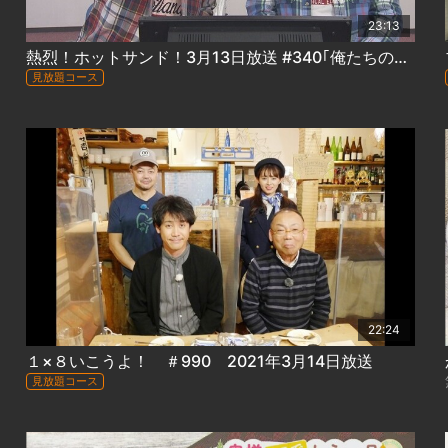
23:13
熱烈！ホットサンド！3月13日放送 #340｢俺たちの部活動 完結編１｣
見放題コース
22:24
１×８いこうよ！ ＃990 2021年3月14日放送
見放題コース