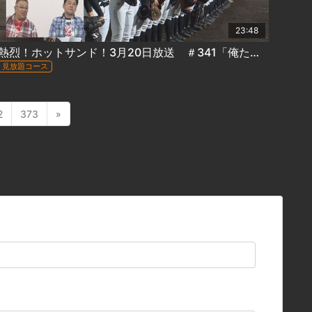
23:48
熱烈！ホットサンド！3月20日放送 ＃341「俺たちの部活動 完結編②」
見放題コース
2
373
»