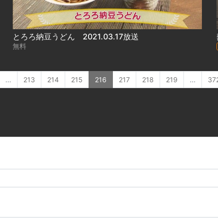
とろろ納豆うどん 2021.03.17放送
無料
...
213
214
215
216
217
218
219
...
37