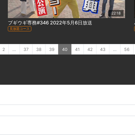
22:18
ブギウギ専務#346 2022年5月6日放送
見放題コース
2
...
37
38
39
40
41
42
43
...
56