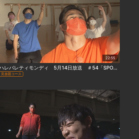
22:55
ハレバレティモンディ 5月14日放送 ＃54「SPORTSかかってこい！ダンス編」
見放題コース