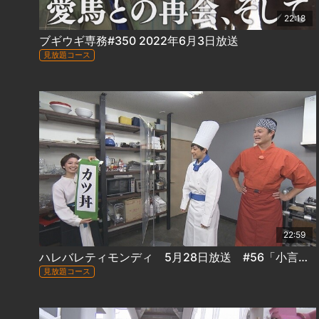
22:18
ブギウギ専務#350 2022年6月3日放送
見放題コース
22:59
ハレバレティモンディ 5月28日放送 #56「小言のグルメ～カツ丼編(前編)」
見放題コース