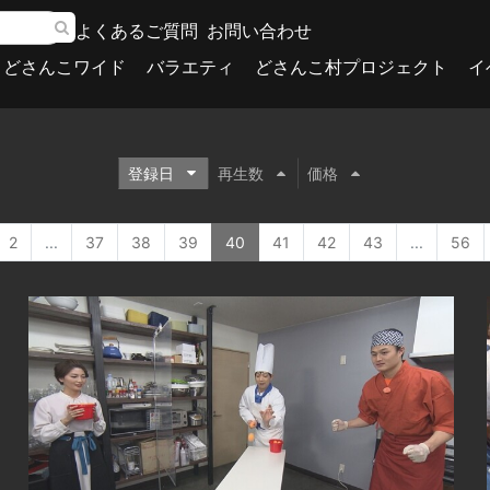
よくあるご質問
お問い合わせ
どさんこワイド
バラエティ
どさんこ村プロジェクト
イ
登録日
再生数
価格
2
...
37
38
39
40
41
42
43
...
56