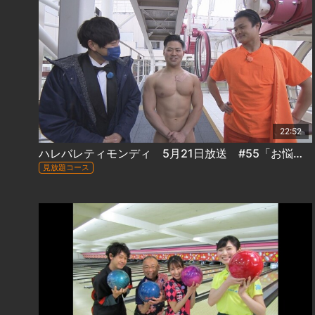
22:52
ハレバレティモンディ 5月21日放送 #55「お悩み観覧車＆SPORTSかかってこい！パワーリフティング編」
見放題コース