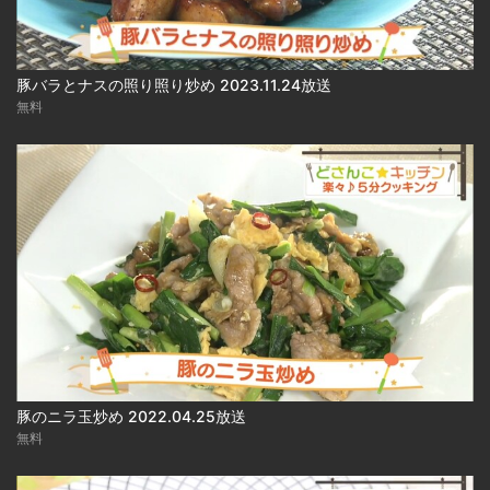
豚バラとナスの照り照り炒め 2023.11.24放送
無料
豚のニラ玉炒め 2022.04.25放送
無料