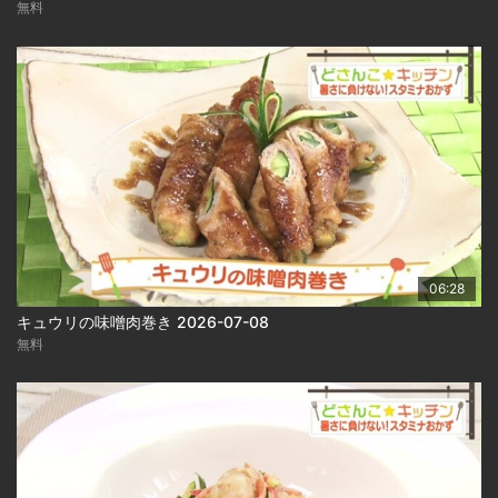
無料
06:28
キュウリの味噌肉巻き 2026-07-08
無料