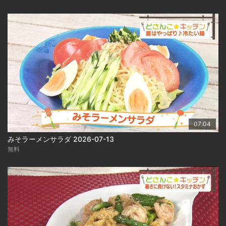
07:04
みそラーメンサラダ 2026-07-13
無料