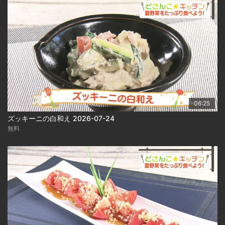
06:25
ズッキーニの白和え 2026-07-24
無料