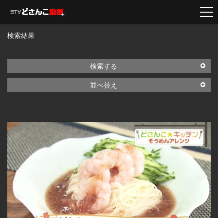
検索結果
検索する
並べ替え