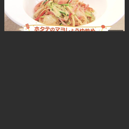
05:53
ホタテのマヨしょうゆ炒め 2026-07-07
無料
05:01