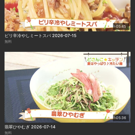
05:45
ピリ辛冷やしミートスパ 2026-07-15
無料
05:36
翡翠ひやむぎ 2026-07-14
無料