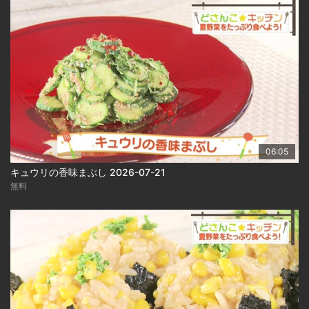
06:05
キュウリの香味まぶし 2026-07-21
無料