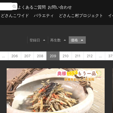
よくあるご質問
お問い合わせ
どさんこワイド
バラエティ
どさんこ村プロジェクト
イ
登録日
再生数
価格
...
206
207
208
209
210
211
212
...
37