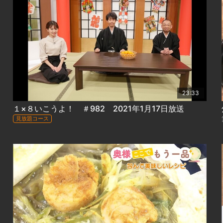
23:33
１×８いこうよ！ ＃982 2021年1月17日放送
見放題コース