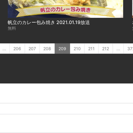
帆立のカレー包み焼き 2021.01.19放送
無料
...
206
207
208
209
210
211
212
...
37