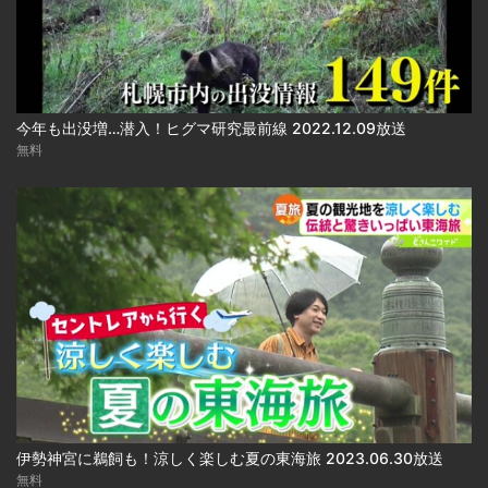
今年も出没増…潜入！ヒグマ研究最前線 2022.12.09放送
無料
伊勢神宮に鵜飼も！涼しく楽しむ夏の東海旅 2023.06.30放送
無料