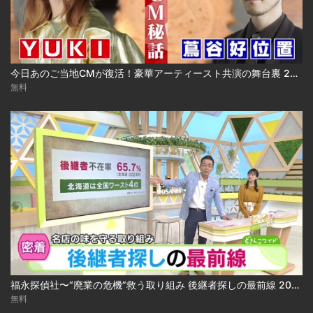
今日あのご当地CMが復活！豪華アーティースト共演の舞台裏 2024.03.18放送
無料
福永探偵社〜“廃業の危機”救う取り組み 後継者探しの最前線 2025-04-15
無料