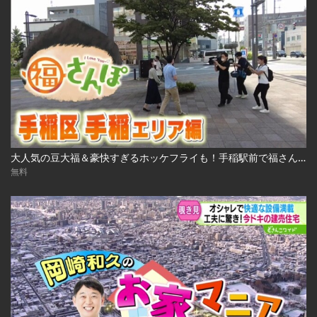
大人気の豆大福＆豪快すぎるホッケフライも！手稲駅前で福さんぽ 2022.10.7放送
無料