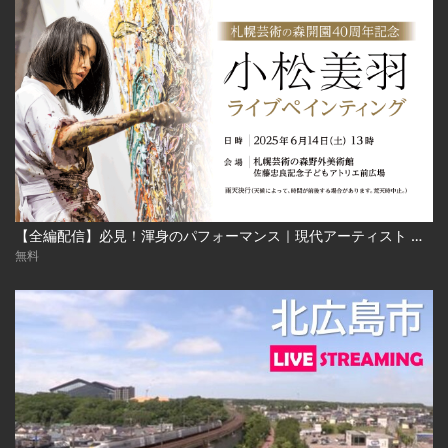
【全編配信】必見！渾身のパフォーマンス｜現代アーティスト 小松美羽 ライブペインティング｜札幌芸術の森開園40周年記念 2025年6月24日（土） Miwa Komatsu | Live Painting‐Sapporo Art Park
無料