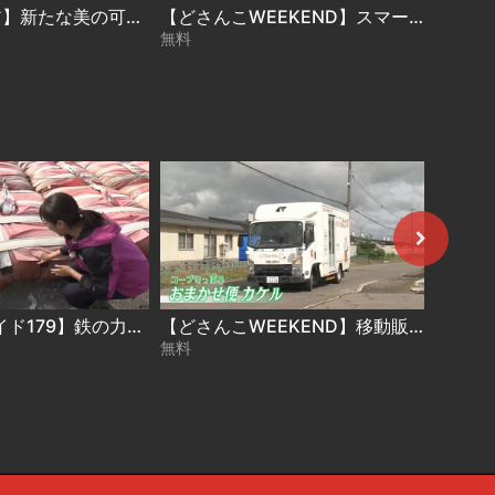
【3分の肌ケア】新たな美の可能性“肌姿勢”【どさんこWEEKEND】
【どさんこWEEKEND】スマート農業
無料
無料
【どさんこワイド179】鉄の力でコンブ復活へ
【どさんこWEEKEND】移動販売車が支えるくらし
無料
無料