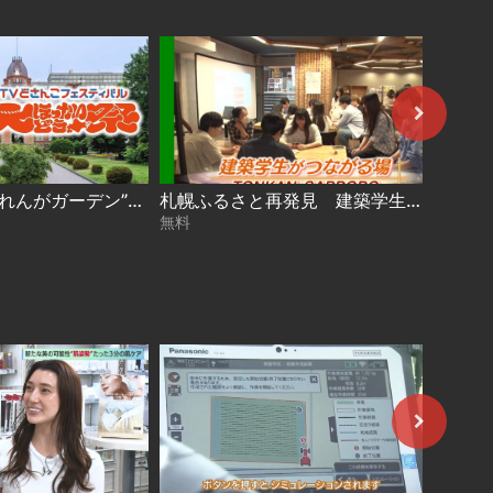
今年は“道庁赤れんがガーデン”で開催！【大ほっかいどう祭 2026】
札幌ふるさと再発見 建築学生がつながる場～TONKAN SAPPORO～2026年8月1日放送
無料
無料