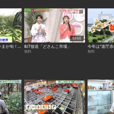
53:00
ときめき野菜通信〜いまが旬！進化するとうきび 2026-08-07
8/7放送「どさんこ市場」
無料
無料