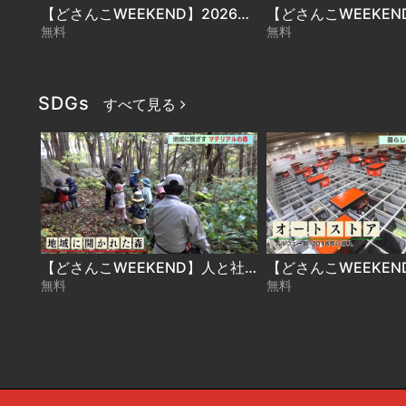
【どさんこWEEKEND】2026年4月25日放送 ReFa体験
無料
無料
SDGs
すべて見る
【どさんこWEEKEND】人と社会と地球のために「地域に根ざす！マテリアルの森」
無料
無料