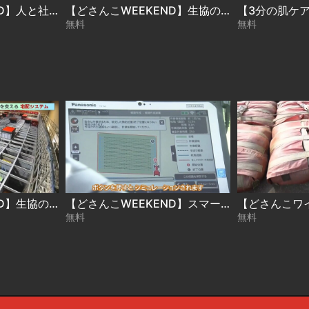
【どさんこWEEKEND】人と社会と地球のために「地域に根ざす！マテリアルの森」
【どさんこWEEKEND】生協の可能性
無料
無料
【どさんこWEEKEND】生協の可能性
【どさんこWEEKEND】スマート農業
無料
無料