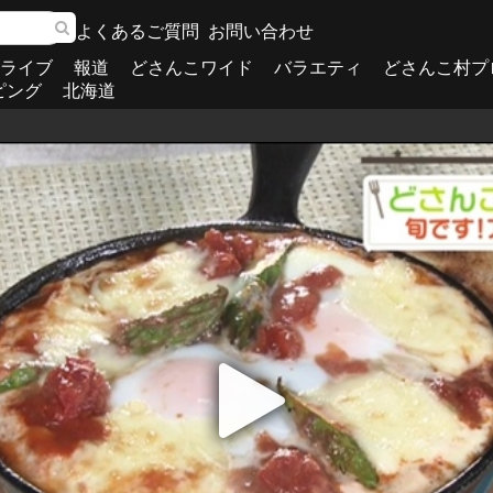
よくあるご質問
お問い合わせ
ライブ
報道
どさんこワイド
バラエティ
どさんこ村プ
ピング
北海道