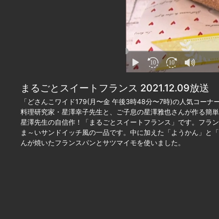
10
10
まるごとスイートフランス 2021.12.09放送
「どさんこワイド179(月〜金 午後3時48分〜7時)の人気コー
料理研究家・星澤幸子先生と、ご子息の星澤雅也さんが作る簡単
星澤先生の自信作！「まるごとスイートフランス」です。フラン
ま～いサンドイッチ風の一品です。中に加えた「ようかん」と「
んが焼いたフランスパンとサツマイモを使いました。