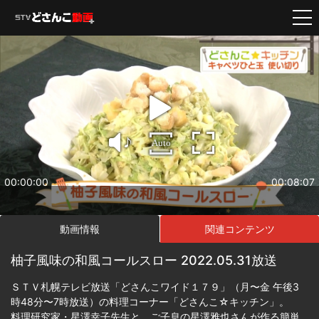
Auto
00:00:00
00:08:07
動画情報
関連コンテンツ
柚子風味の和風コールスロー 2022.05.31放送
ＳＴＶ札幌テレビ放送「どさんこワイド１７９」（月〜金 午後3
時48分〜7時放送）の料理コーナー「どさんこ☆キッチン」。
料理研究家・星澤幸子先生と、ご子息の星澤雅也さんが作る簡単