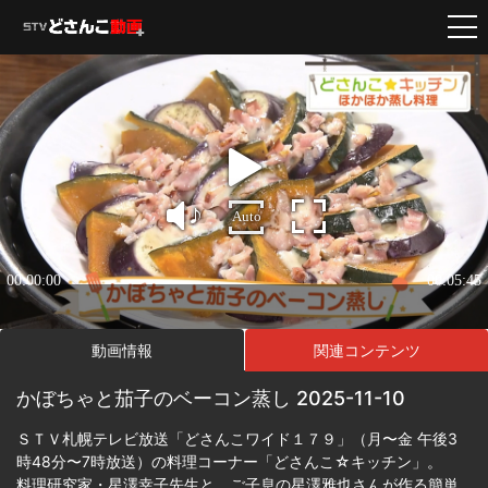
動画情報
関連コンテンツ
かぼちゃと茄子のベーコン蒸し 2025-11-10
ＳＴＶ札幌テレビ放送「どさんこワイド１７９」（月〜金 午後3
時48分〜7時放送）の料理コーナー「どさんこ☆キッチン」。
料理研究家・星澤幸子先生と、ご子息の星澤雅也さんが作る簡単