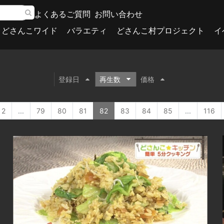
よくあるご質問
お問い合わせ
どさんこワイド
バラエティ
どさんこ村プロジェクト
イ
登録日
再生数
価格
2
...
79
80
81
82
83
84
85
...
116