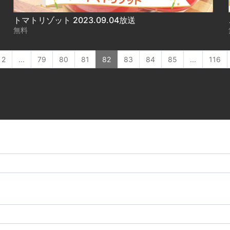
トマトリゾット 2023.09.04放送
無料
2
...
79
80
81
82
83
84
85
...
116