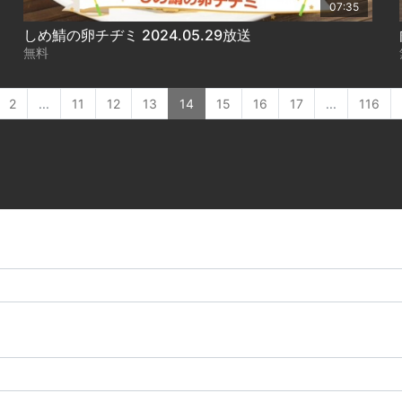
07:35
しめ鯖の卵チヂミ 2024.05.29放送
無料
2
...
11
12
13
14
15
16
17
...
116