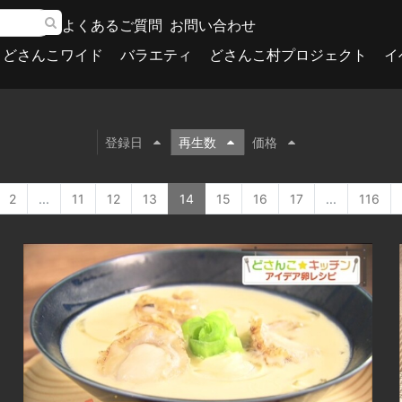
よくあるご質問
お問い合わせ
どさんこワイド
バラエティ
どさんこ村プロジェクト
イ
登録日
再生数
価格
2
...
11
12
13
14
15
16
17
...
116