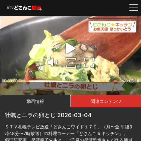
動画情報
関連コンテンツ
牡蠣とニラの卵とじ 2026-03-04
ＳＴＶ札幌テレビ放送「どさんこワイド１７９」（月〜金 午後3
時48分〜7時放送）の料理コーナー「どさんこ☆キッチン」。
料理研究家・星澤幸子先生と、ご子息の星澤雅也さんが作る簡単