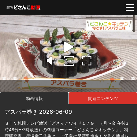
動画情報
関連コンテンツ
アスパラ巻き 2026-06-09
ＳＴＶ札幌テレビ放送「どさんこワイド１７９」（月〜金 午後3
時48分〜7時放送）の料理コーナー「どさんこ☆キッチン」。料
理研究家・星澤幸子先生と、ご子息の星澤雅也さんが作る簡単レ