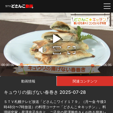
動画情報
関連コンテンツ
キュウリの揚げない春巻き 2025-07-28
ＳＴＶ札幌テレビ放送「どさんこワイド１７９」（月〜金 午後3
時48分〜7時放送）の料理コーナー「どさんこ☆キッチン」。料
理研究家・星澤幸子先生と、ご子息の星澤雅也さんが作る簡単レ