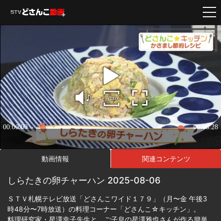
動画情報
関連コンテンツ
しらたきの卵チャーハン 2025-08-06
ＳＴＶ札幌テレビ放送「どさんこワイド１７９」（月〜金 午後3
時48分〜7時放送）の料理コーナー「どさんこ☆キッチン」。
料理研究家・星澤幸子先生と、ご子息の星澤雅也さんが作る簡単