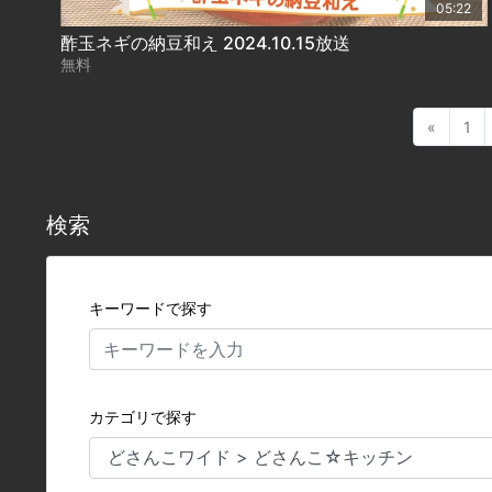
05:22
酢玉ネギの納豆和え 2024.10.15放送
無料
«
1
検索
キーワードで探す
カテゴリで探す