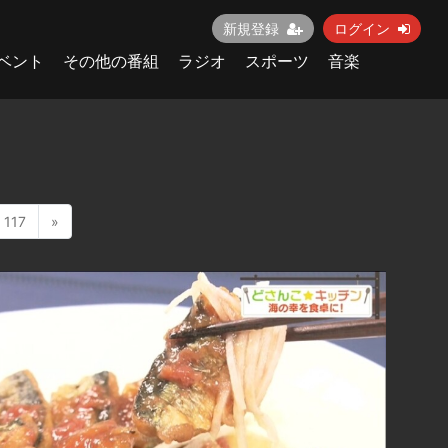
新規登録
ログイン
ベント
その他の番組
ラジオ
スポーツ
音楽
117
»