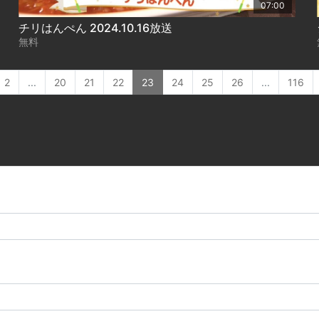
07:00
チリはんぺん 2024.10.16放送
無料
2
...
20
21
22
23
24
25
26
...
116