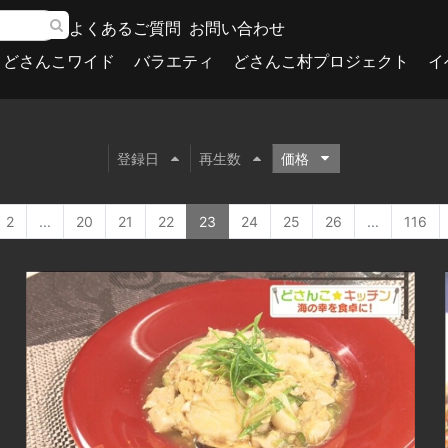
よくあるご質問
お問い合わせ
どさんこワイド
バラエティ
どさんこ村プロジェクト
イ
登録日
再生数
価格
2
...
20
21
22
23
24
25
26
...
116