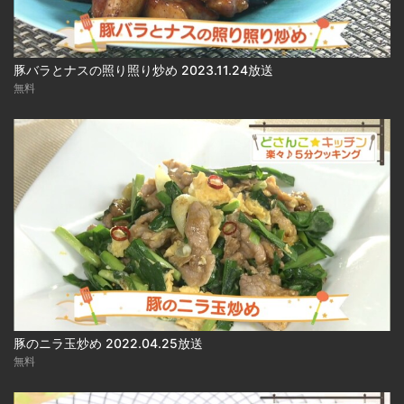
豚バラとナスの照り照り炒め 2023.11.24放送
無料
豚のニラ玉炒め 2022.04.25放送
無料